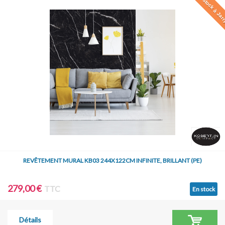
En stock à Jar
REVÊTEMENT MURAL KB03 244X122CM INFINITE, BRILLANT (PE)
279,00 €
TTC
En stock
Détails