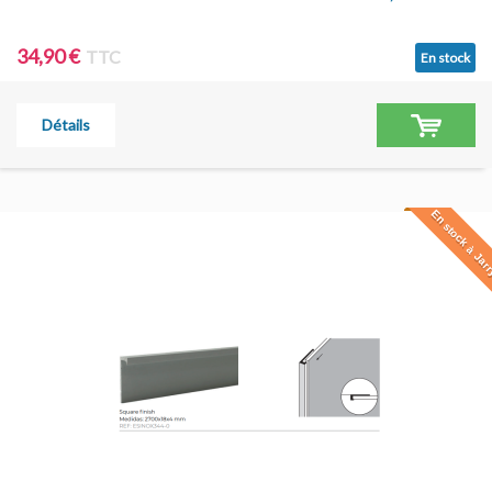
34,90 €
TTC
En stock
Détails
En stock à Jar