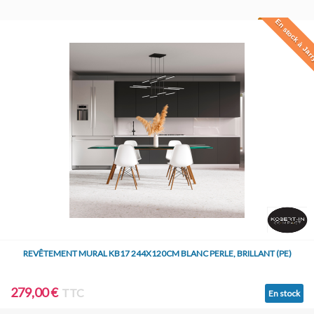
En stock à Jar
REVÊTEMENT MURAL KB17 244X120CM BLANC PERLE, BRILLANT (PE)
279,00 €
TTC
En stock