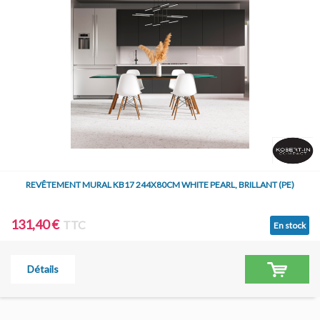
REVÊTEMENT MURAL KB17 244X80CM WHITE PEARL, BRILLANT (PE)
131,40 €
TTC
En stock
Détails