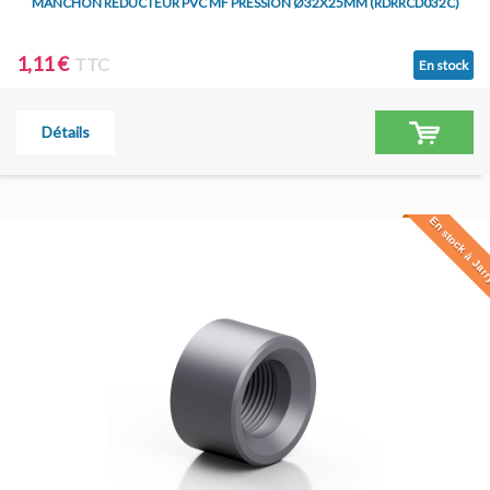
MANCHON RÉDUCTEUR PVC MF PRESSION Ø32X25MM (RDRRCD032C)
1,11 €
TTC
En stock
Détails
En stock à Jar