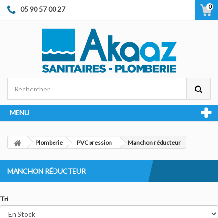
0
05 90 57 00 27
MENU
Plomberie
PVC pression
Manchon réducteur
MANCHON RÉDUCTEUR
Tri