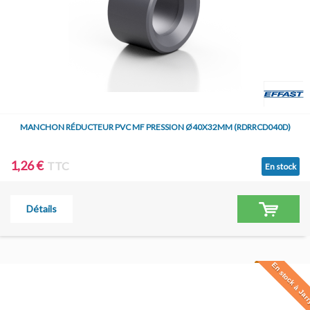
MANCHON RÉDUCTEUR PVC MF PRESSION Ø40X32MM (RDRRCD040D)
1,26 €
TTC
En stock
Détails
En stock à Jar