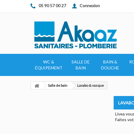
Connexion
05 90 57 00 27
WC &
SALLE DE
BAIN &
R
ÉQUIPEMENT
BAIN
DOUCHE
Salle de bain
Lavabo & vasque
LAVABO
Livea vous
Faites vot