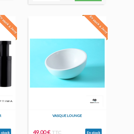
n stock à Jarry
En stock à Jarry
R
VASQUE LOUNGE
49,00 €
TTC
 stock
En stock