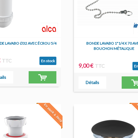
DE LAVABO ∅32 AVEC ÉCROU 5/4
BONDE LAVABO 1"1/4 X 70 AV
BOUCHON MÉTALIQUE
€
TTC
En stock
9,00 €
TTC
En
ails
Détails
En stock à Jarry
E