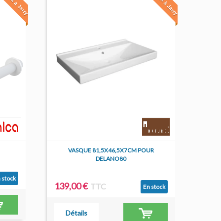
n stock à Jarry
En stock à Jarry
VASQUE 81,5X46,5X7CM POUR
DELANO80
 stock
139,00 €
TTC
En stock
Détails