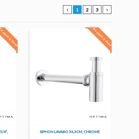
1
2
3
n stock à Jarry
En stock à Jarry
/4",
SIPHON LAVABO 36,3CM, CHROME