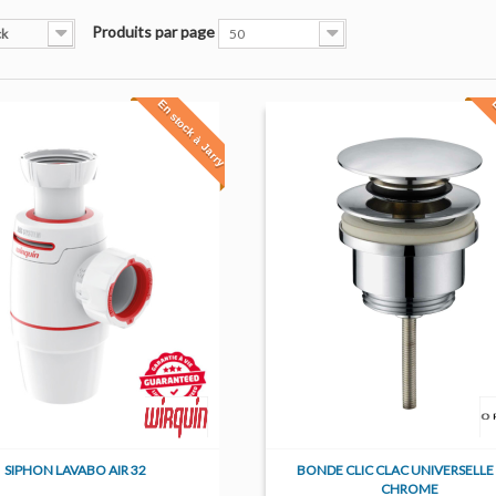
Produits par page
ck
50
En stock à Jarry
E
SIPHON LAVABO AIR 32
BONDE CLIC CLAC UNIVERSELLE 5
CHROME