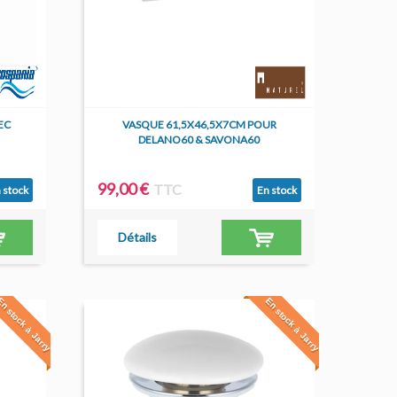
EC
VASQUE 61,5X46,5X7CM POUR
DELANO60 & SAVONA60
99,00 €
TTC
 stock
En stock
Détails
n stock à Jarry
En stock à Jarry