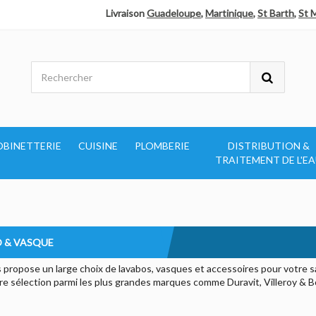
Livraison
Guadeloupe
,
Martinique
,
St Barth
,
St 
OBINETTERIE
CUISINE
PLOMBERIE
DISTRIBUTION &
TRAITEMENT DE L'E
 & VASQUE
 propose un large choix de lavabos, vasques et accessoires pour votre sa
re sélection parmi les plus grandes marques comme Duravit, Villeroy & Bo