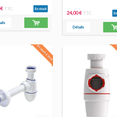
 €
TTC
En stock
24,00 €
TTC
En
ails
Détails
En stock à Jarry
E