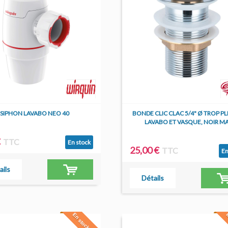
SIPHON LAVABO NEO 40
BONDE CLIC CLAC 5/4" Ø TROP PL
LAVABO ET VASQUE, NOIR M
€
TTC
En stock
25,00 €
TTC
En
ails
Détails