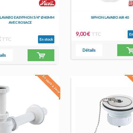
 LAVABO EASYPHON 5/4" Ø40MM
SIPHON LAVABO AIR 40
AVEC ROSACE
9,00 €
TTC
En
€
TTC
En stock
Détails
ails
En stock à Jarry
E