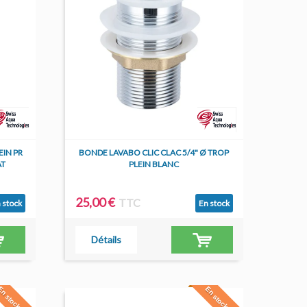
EIN PR
BONDE LAVABO CLIC CLAC 5/4" Ø TROP
AT
PLEIN BLANC
25,00 €
TTC
 stock
En stock
Détails