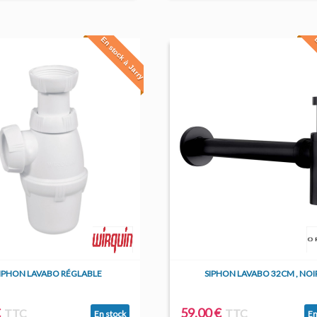
En stock à Jarry
E
IPHON LAVABO RÉGLABLE
SIPHON LAVABO 32CM , NOI
€
59,00 €
TTC
TTC
En stock
En