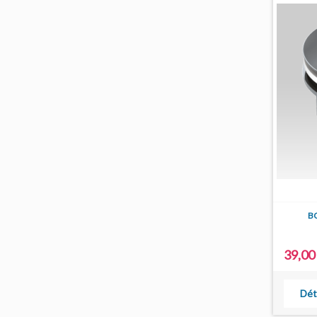
B
39,00
Dét