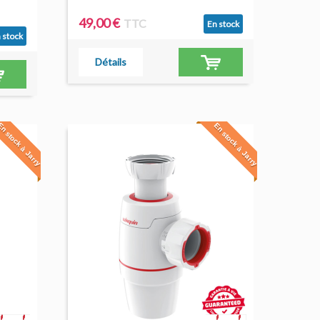
49,00 €
TTC
En stock
 stock
Détails
n stock à Jarry
En stock à Jarry