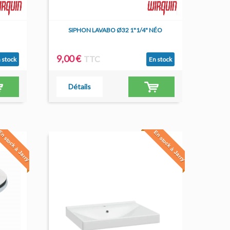
SIPHON LAVABO Ø32 1"1/4" NÉO
9,00 €
TTC
 stock
En stock
Détails
n stock à Jarry
En stock à Jarry