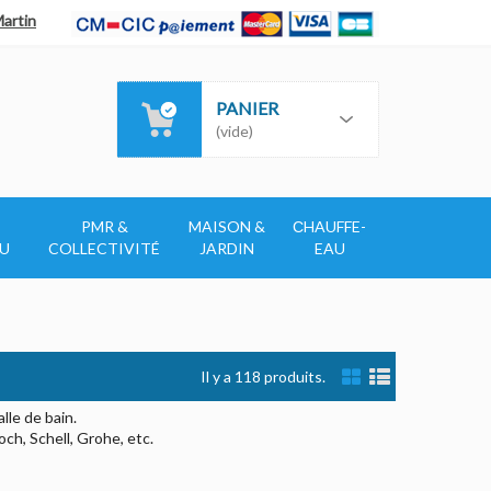
Martin
PANIER
(vide)
PMR &
MAISON &
СHAUFFE-
AU
COLLECTIVITÉ
JARDIN
EAU
Il y a 118 produits.
lle de bain.
ch, Schell, Grohe, etc.