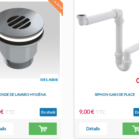
En stock à Jarry
E
ONDE DE LAVABO HYGIÈNA
SIPHON GAIN DE PLACE
 €
9,00 €
TTC
TTC
En stock
En
ails
Détails