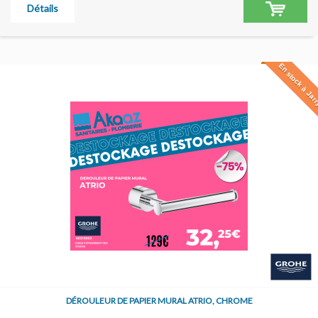
Détails
En stock à Jar
PROMO !
DÉROULEUR DE PAPIER MURAL ATRIO, CHROME