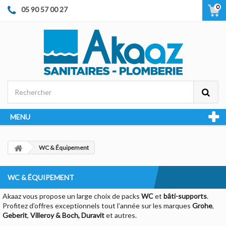
0
05 90 57 00 27
MENU
WC & Équipement
WC & ÉQUIPEMENT
Akaaz vous propose un large choix de packs
WC
et
bâti-supports
.
Profitez d’offres exceptionnels tout l’année sur les marques
Grohe
,
Geberit
,
Villeroy & Boch, Duravit
et autres.