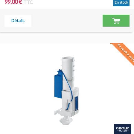
99,00 €
TTC
En stock
Détails
En stock à Jar