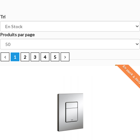
Tri
Produits par page
1
2
3
4
5
En stock à Jar