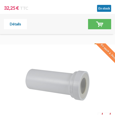
32,25 €
TTC
En stock
Détails
En stock à Jar