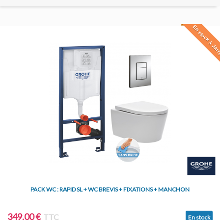
En stock à Jar
PACK WC : RAPID SL + WC BREVIS + FIXATIONS + MANCHON
349,00 €
TTC
En stock