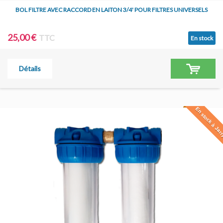
BOL FILTRE AVEC RACCORD EN LAITON 3/4' POUR FILTRES UNIVERSELS
25,00 €
TTC
En stock
Détails
En stock à Jar