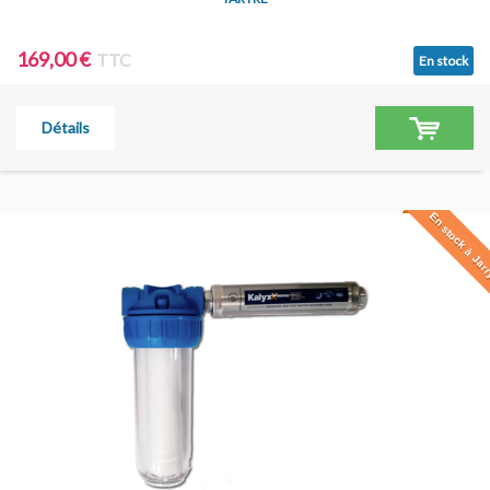
169,00 €
TTC
En stock
Détails
En stock à Jar