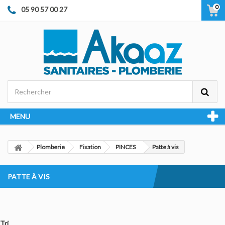
0
05 90 57 00 27
MENU
Plomberie
Fixation
PINCES
Patte à vis
PATTE À VIS
Tri