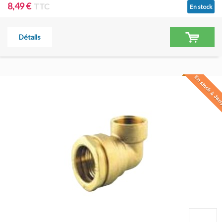
8,49 €
TTC
En stock
Détails
En stock à Jar