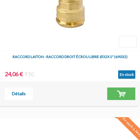
RACCORD LAITON - RACCORD DROIT ÉCROU LIBRE Ø32X1" (69032)
24,06 €
TTC
En stock
Détails
En stock à Jar