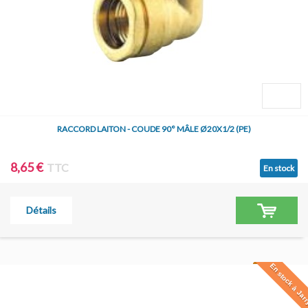
RACCORD LAITON - COUDE 90° MÂLE Ø20X1/2 (PE)
8,65 €
TTC
En stock
Détails
En stock à Jar