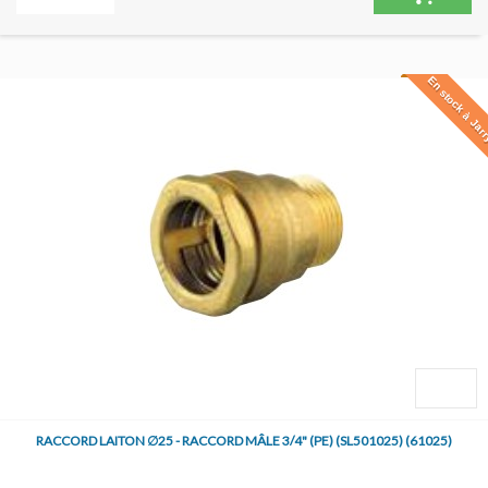
En stock à Jar
RACCORD LAITON ∅25 - RACCORD MÂLE 3/4" (PE) (SL501025) (61025)