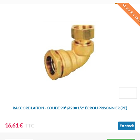
En stock à Jar
RACCORD LAITON - COUDE 90° Ø20X1/2" ÉCROU PRISONNIER (PE)
16,61 €
TTC
En stock