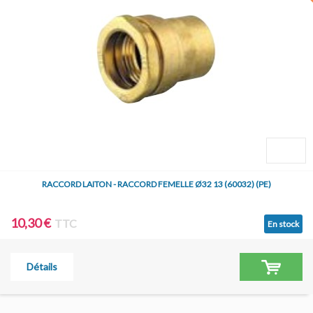
RACCORD LAITON - RACCORD FEMELLE Ø32 13 (60032) (PE)
10,30 €
TTC
En stock
Détails