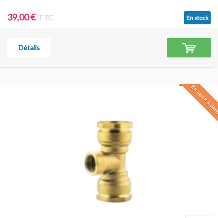
39,00 €
TTC
En stock
Détails
En stock à Jar