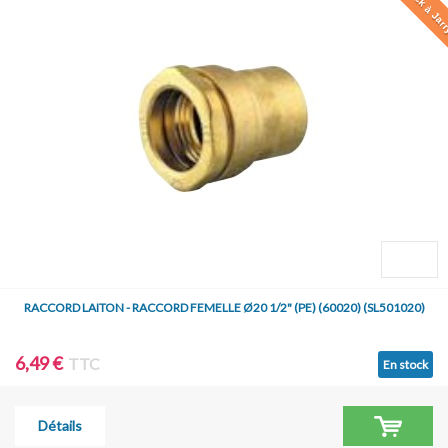
En stock à Jar
RACCORD LAITON - RACCORD FEMELLE Ø20 1/2" (PE) (60020) (SL501020)
6,49 €
TTC
En stock
Détails