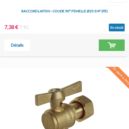
RACCORD LAITON - COUDE 90° FEMELLE Ø25 3/4" (PE)
7,38 €
TTC
En stock
Détails
En stock à Jar