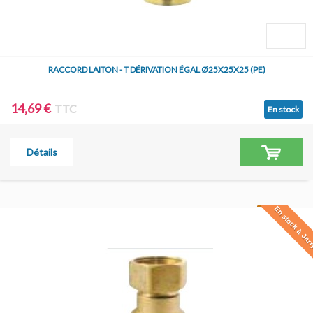
RACCORD LAITON - T DÉRIVATION ÉGAL Ø25X25X25 (PE)
14,69 €
TTC
En stock
Détails
En stock à Jar