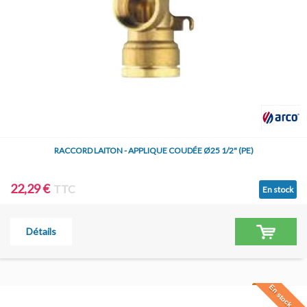
RACCORD LAITON - APPLIQUE COUDÉE Ø25 1/2" (PE)
22,29 €
TTC
En stock
Détails
En stock à Jar