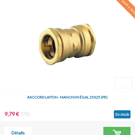
En stock à Jar
RACCORD LAITON - MANCHON ÉGAL 25X25 (PE)
9,79 €
TTC
En stock
Détails