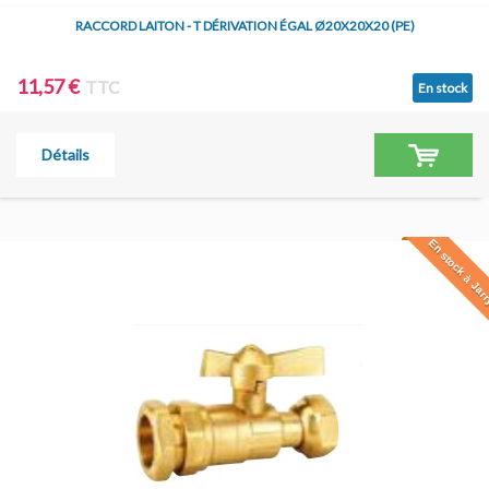
RACCORD LAITON - T DÉRIVATION ÉGAL Ø20X20X20 (PE)
11,57 €
TTC
En stock
Détails
En stock à Jar