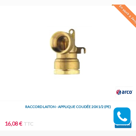
En stock à Jar
RACCORD LAITON - APPLIQUE COUDÉE 20X1/2 (PE)
16,08 €
TTC
En stock