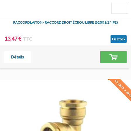
RACCORD LAITON - RACCORD DROIT ÉCROU LIBRE Ø20X1/2" (PE)
13,47 €
TTC
En stock
Détails
En stock à Jar