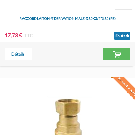
RACCORD LAITON -T DÉRIVATION MÂLE Ø25X3/4"X25 (PE)
17,73 €
TTC
En stock
Détails
En stock à Jar