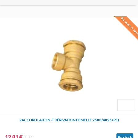
En stock à Jar
RACCORD LAITON -T DÉRIVATION FEMELLE 25X3/4X25 (PE)
12,81 €
TTC
En stock