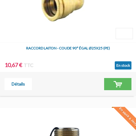
RACCORD LAITON - COUDE 90° ÉGAL Ø25X25 (PE)
10,67 €
TTC
En stock
Détails
En stock à Jar