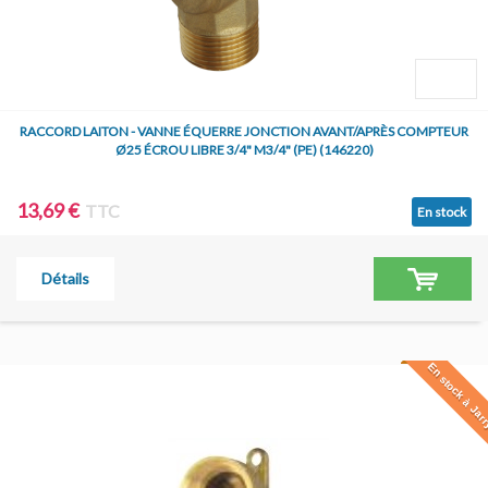
RACCORD LAITON - VANNE ÉQUERRE JONCTION AVANT/APRÈS COMPTEUR
Ø25 ÉCROU LIBRE 3/4" M3/4" (PE) (146220)
13,69 €
TTC
En stock
Détails
En stock à Jar