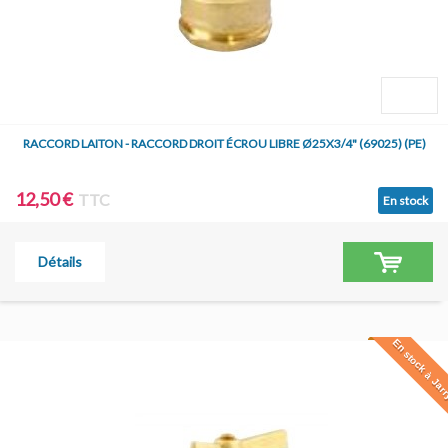
RACCORD LAITON - RACCORD DROIT ÉCROU LIBRE Ø25X3/4" (69025) (PE)
12,50 €
TTC
En stock
Détails
En stock à Jar