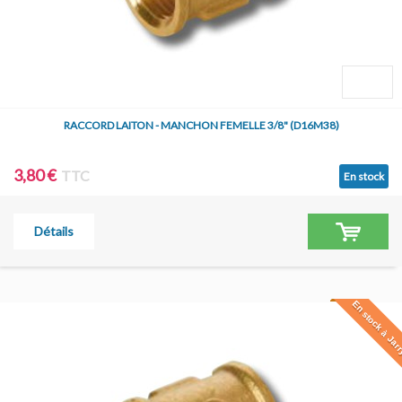
RACCORD LAITON - MANCHON FEMELLE 3/8" (D16M38)
3,80 €
TTC
En stock
Détails
En stock à Jar