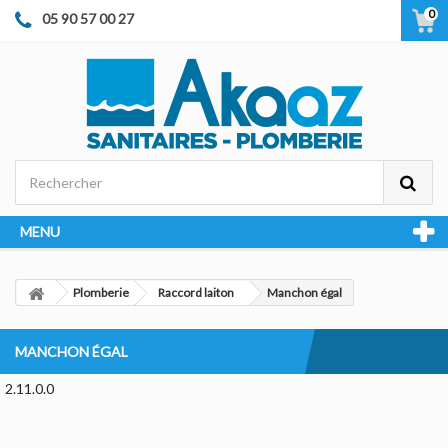
0
05 90 57 00 27
MENU
Plomberie
Raccord laiton
Manchon égal
MANCHON ÉGAL
2.11.0.0