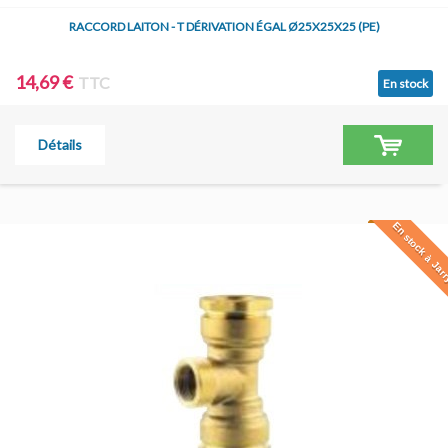
RACCORD LAITON - T DÉRIVATION ÉGAL Ø25X25X25 (PE)
14,69 €
TTC
En stock
Détails
En stock à Jar