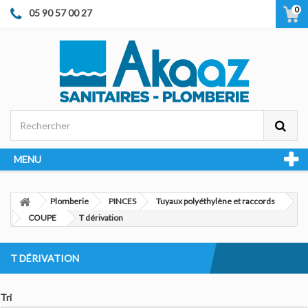
0
05 90 57 00 27
MENU
Plomberie
PINCES
Tuyaux polyéthylène et raccords
COUPE
T dérivation
T DÉRIVATION
Tri