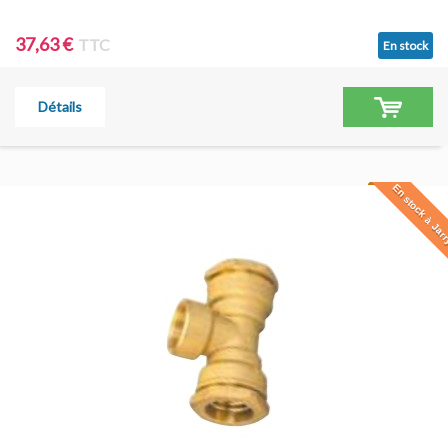
37,63 €
TTC
En stock
Détails
En stock à Jar