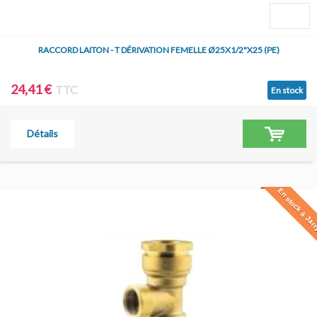
RACCORD LAITON - T DÉRIVATION FEMELLE Ø25X1/2"X25 (PE)
24,41 €
TTC
En stock
Détails
En stock à Jar