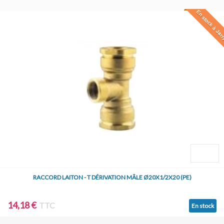
En stock à Jar
RACCORD LAITON - T DÉRIVATION MÂLE Ø20X1/2X20 (PE)
14,18 €
TTC
En stock