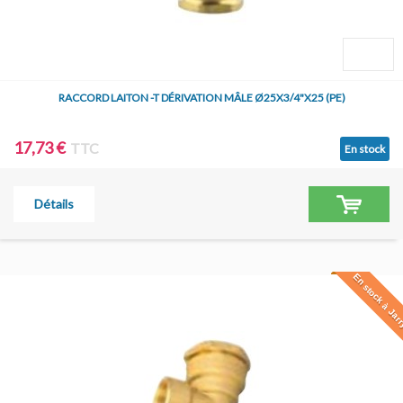
RACCORD LAITON -T DÉRIVATION MÂLE Ø25X3/4"X25 (PE)
17,73 €
TTC
En stock
Détails
En stock à Jar