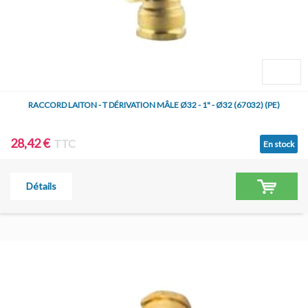
RACCORD LAITON - T DÉRIVATION MÂLE Ø32 - 1" - Ø32 (67032) (PE)
28,42 €
TTC
En stock
Détails