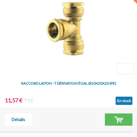
RACCORD LAITON - T DÉRIVATION ÉGAL Ø20X20X20 (PE)
11,57 €
TTC
En stock
Détails