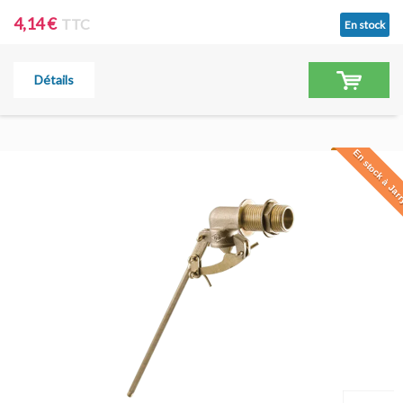
4,14 €
TTC
En stock
Détails
En stock à Jar