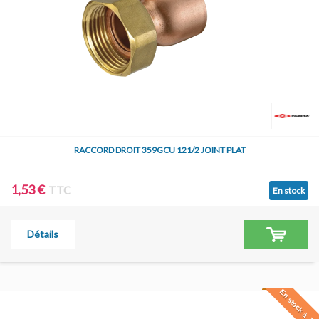
RACCORD DROIT 359GCU 121/2 JOINT PLAT
1,53 €
TTC
En stock
Détails
En stock à Jar