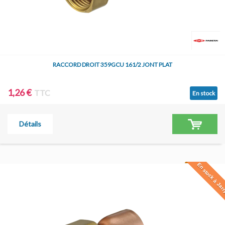
RACCORD DROIT 359GCU 161/2 JONT PLAT
1,26 €
TTC
En stock
Détails
En stock à Jar