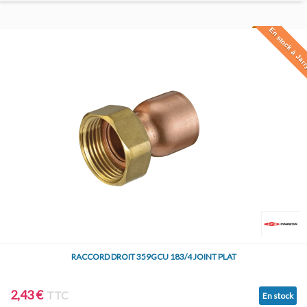
En stock à Jar
RACCORD DROIT 359GCU 183/4 JOINT PLAT
2,43 €
TTC
En stock