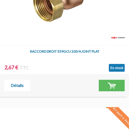
RACCORD DROIT 359GCU 203/4 JOINT PLAT
2,67 €
TTC
En stock
Détails
En stock à Jar