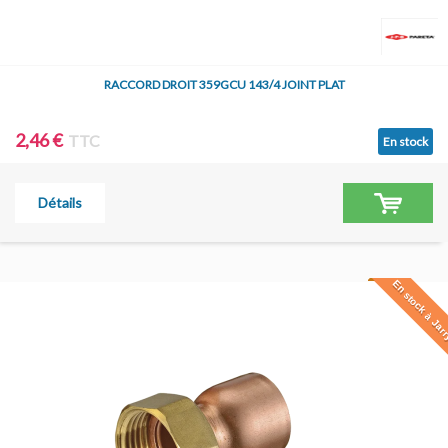
RACCORD DROIT 359GCU 143/4 JOINT PLAT
2,46 €
TTC
En stock
Détails
En stock à Jar