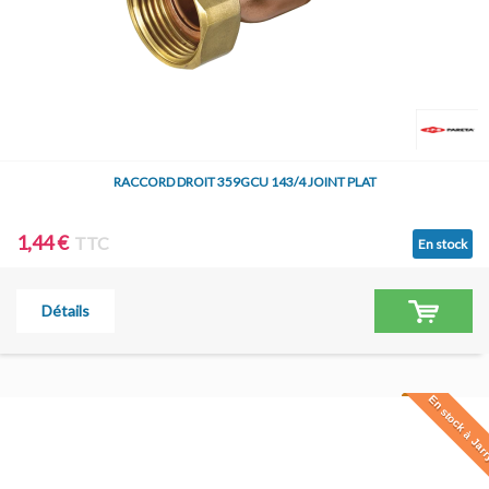
RACCORD DROIT 359GCU 143/4 JOINT PLAT
1,44 €
TTC
En stock
Détails
En stock à Jar