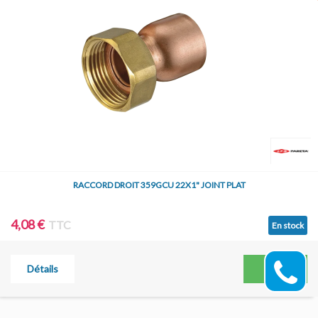
RACCORD DROIT 359GCU 22X1" JOINT PLAT
4,08 €
TTC
En stock
Détails