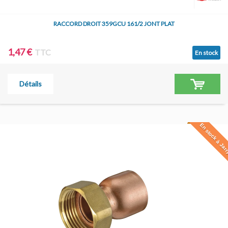
RACCORD DROIT 359GCU 161/2 JONT PLAT
1,47 €
TTC
En stock
Détails
En stock à Jar