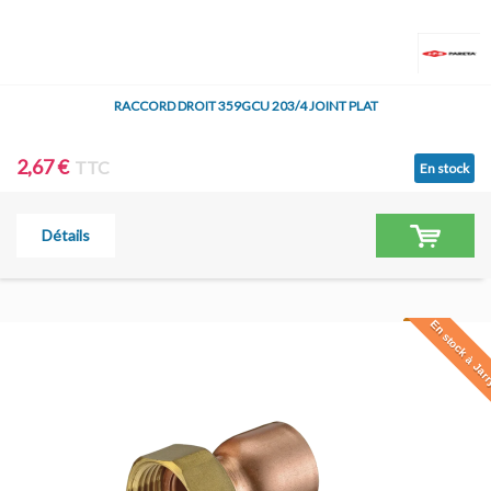
RACCORD DROIT 359GCU 203/4 JOINT PLAT
2,67 €
TTC
En stock
Détails
En stock à Jar