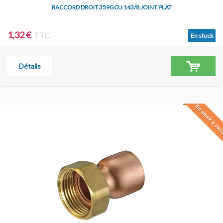
RACCORD DROIT 359GCU 143/8 JOINT PLAT
1,32 €
TTC
En stock
Détails
En stock à Jar