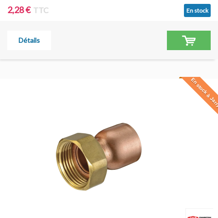
2,28 €
TTC
En stock
Détails
En stock à Jar