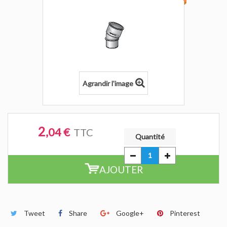
Agrandir l'image
2
,04 €
TTC
Quantité
AJOUTER
Tweet
Share
Google+
Pinterest