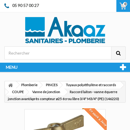
0
05 90 57 00 27
MENU
Plomberie
PINCES
Tuyaux polyéthylène et raccords
COUPE
Vanne de jonction
Raccord laiton - vanne équerre
jonction avant/après compteur ø25 écrou libre 3/4" M3/4" (PE) (146220)
En stock à Jarry