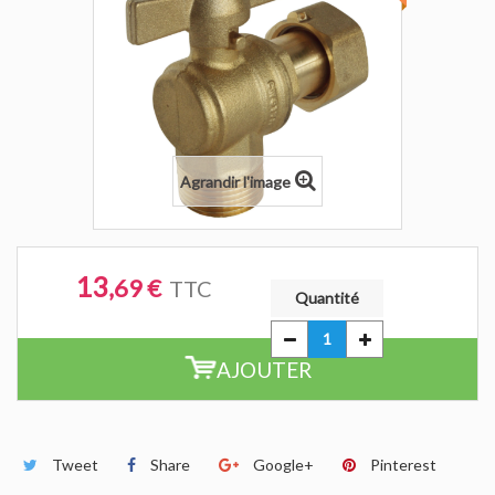
Agrandir l'image
13
,69 €
TTC
Quantité
AJOUTER
Tweet
Share
Google+
Pinterest