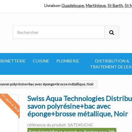
Livraison
Guadeloupe
,
Martinique
,
St Barth
,
St 
OBINETTERIE
CUISINE
PLOMBERIE
DISTRIBUTION &
TRAITEMENT DE L'E
 savon polyrésine+bac avec éponge+brosse métallique, Noir
En stock à Jarry
Swiss Aqua Technologies Distrib
savon polyrésine+bac avec
éponge+brosse métallique, Noir
référence du produit: SATDKUCHC