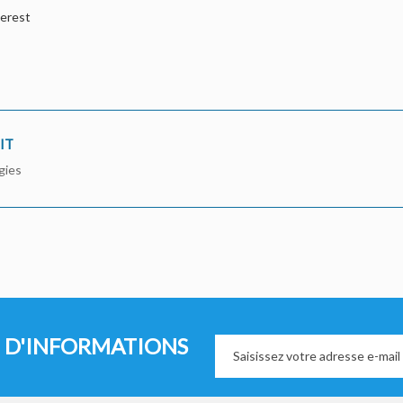
terest
IT
gies
 D'INFORMATIONS