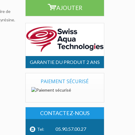
AJOUTER
ire de
lyrésine.
GARANTIE DU PRODUIT 2 ANS
PAIEMENT SÉCURISÉ
CONTACTEZ-NOUS
05.90.57.00.27
Tel: