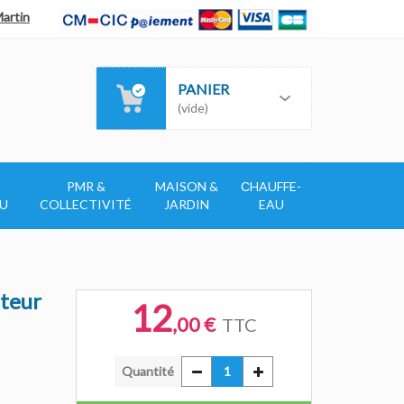
Martin
PANIER
(vide)
PMR &
MAISON &
СHAUFFE-
AU
COLLECTIVITÉ
JARDIN
EAU
uteur
12
,00 €
TTC
Quantité