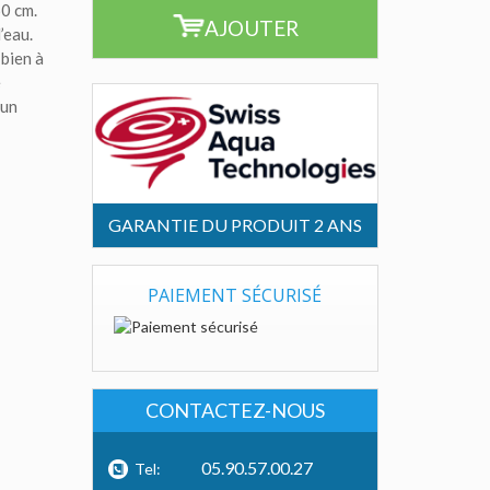
60 cm.
AJOUTER
’eau.
bien à
e
 un
GARANTIE DU PRODUIT 2 ANS
PAIEMENT SÉCURISÉ
CONTACTEZ-NOUS
05.90.57.00.27
Tel: