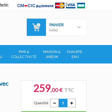
Martin
PANIER
(vide)
PMR &
MAISON &
СHAUFFE-
AU
COLLECTIVITÉ
JARDIN
EAU
vec
259
,00 €
TTC
Quantité