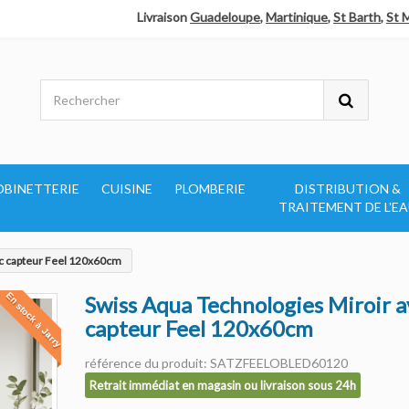
Livraison
Guadeloupe
,
Martinique
,
St Barth
,
St 
OBINETTERIE
CUISINE
PLOMBERIE
DISTRIBUTION &
TRAITEMENT DE L'E
ec capteur Feel 120x60cm
En stock à Jarry
Swiss Aqua Technologies Miroir a
capteur Feel 120x60cm
référence du produit: SATZFEELOBLED60120
Retrait immédiat en magasin ou livraison sous 24h