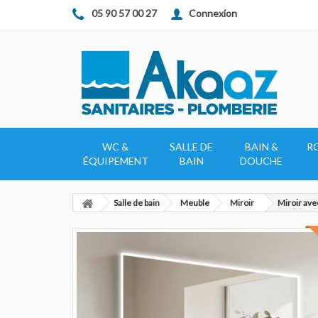
Connexion
05 90 57 00 27
WC &
SALLE DE
BAIN &
R
ÉQUIPEMENT
BAIN
DOUCHE
Salle de bain
Meuble
Miroir
Miroir av